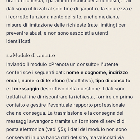
orari di richiesta, i parametri tecnici della richiesta). Tali
dati sono utilizzati al solo fine di garantire la sicurezza e
il corretto funzionamento del sito, anche mediante
misure di limitazione delle richieste (rate limiting) per
prevenire abusi, e non sono associati a utenti
identificati.
2.2 Modulo di contatto
Inviando il modulo «Prenota un consulto» l'utente
conferisce i seguenti dati:
nome e cognome
,
indirizzo
email
,
numero di telefono
(facoltativo),
tipo di consulto
e il
messaggio
descrittivo della questione. I dati sono
trattati al fine di riscontrare la richiesta, fornire un primo
contatto e gestire l'eventuale rapporto professionale
che ne consegua. La trasmissione e la consegna dei
messaggi avvengono tramite un fornitore di servizi di
posta elettronica (vedi §5); i dati del modulo non sono
conservati in una banca dati del sito, ma veicolati via